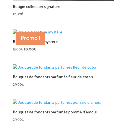
Bougie collection signature
12.00
€
Promo !
Bougie signature mystère
Le
Le
15.00
€
10.00
€
prix
prix
initial
actuel
était :
est :
15.00€.
10.00€.
Bouquet de fondants parfumés fleur de coton
29.90
€
Bouquet de fondants parfumés pomme d’amour
29.90
€