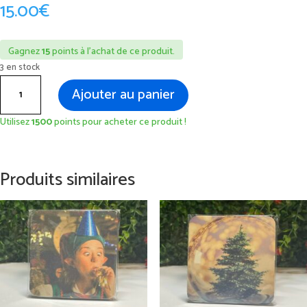
15.00
€
Gagnez
15
points à l’achat de ce produit.
3 en stock
quantité
Ajouter au panier
de
Dessous
Utilisez
1500
points pour acheter ce produit !
de
verre
de
Produits similaires
Noël
PROMO
-
Lot
de
4