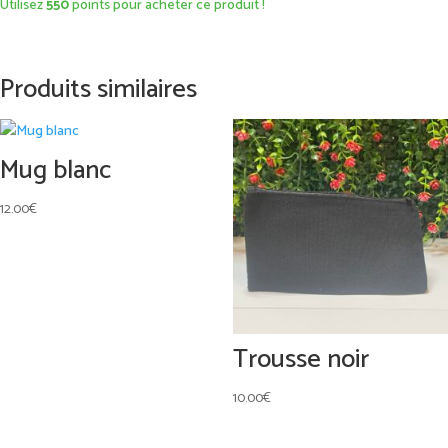
Utilisez
550
points pour acheter ce produit !
carré
petit
modèle
Produits similaires
Mug blanc
12.00
€
Trousse noir
10.00
€