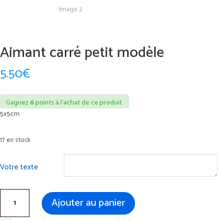
Aimant carré petit modèle
5.50
€
Gagnez
6
points à l’achat de ce produit.
5x5cm
17 en stock
Votre texte
quantité
Ajouter au panier
de
Aimant