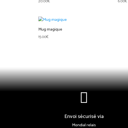
20.00
€
6.00
€
Mug magique
15.00
€

Envoi sécurisé via
Mondial relais