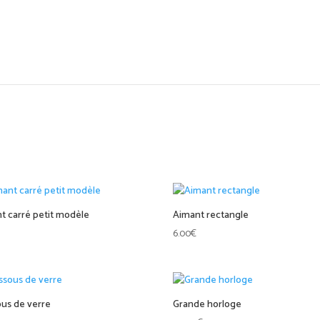
t carré petit modèle
Aimant rectangle
6.00
€
us de verre
Grande horloge