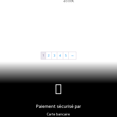
40.00
€
1
2
3
4
5
→

Paiement sécurisé par
Carte bancaire